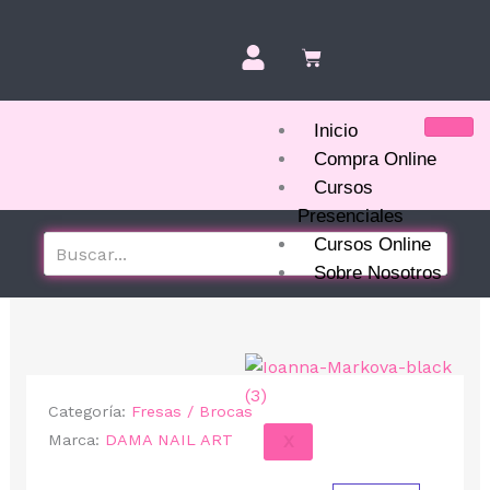
Ir
al
contenido
Inicio
Compra Online
Cursos
Presenciales
Cursos Online
Sobre Nosotros
Categoría:
Fresas / Brocas
Marca:
DAMA NAIL ART
X