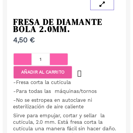
FRESA DE DIAMANTE
BOLA 2.0MM.
4,50
€
Fresa
de
diamante
AÑADIR AL CARRITO
bola
-Fresa corta la cutícula
2.0mm.
-Para todas las
máquinas/tornos
cantidad
-No se estropea en autoclave ni
esterilización de aire caliente
Sirve para empujar, cortar y sellar la
cutícula, 2.0 mm. Está fresa corta la
cutícula una manera fácil sin hacer daño.