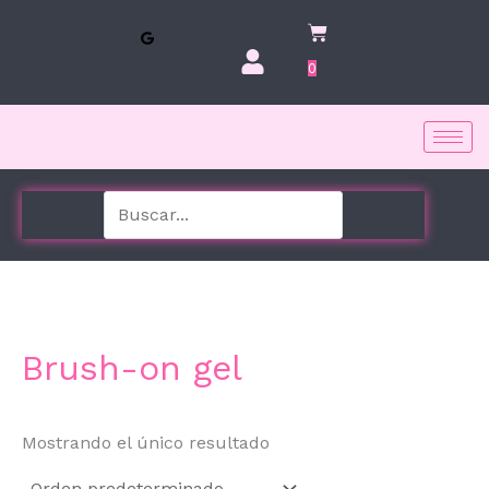
Ir
al
contenido
0
Brush-on gel
Mostrando el único resultado