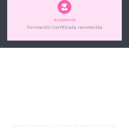
Academia
Formación Certificada reconocida
Gracias por elegir
Ioanna Markova Nails &
Beauty Academy
Cursos de manicura, pedicura y belleza para todos los