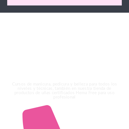
Gracias por elegir
Ioanna Markova Nails &
Beauty Academy
Cursos de manicura, pedicura y belleza para todos los
niveles y técnicas, también en nuestra tienda de
productos de uñas certificados Hema Free para uso
profesional