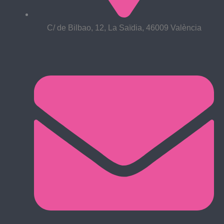
C/ de Bilbao, 12, La Saïdia, 46009 València