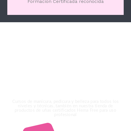
Formación Certificada reconocida
Gracias por elegir
Ioanna Markova Nails &
Beauty Academy
Cursos de manicura, pedicura y belleza para todos los
niveles y técnicas, también en nuestra tienda de
productos de uñas certificados Hema Free para uso
profesional