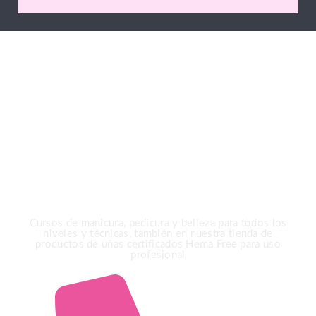
Gracias por elegir
Ioanna Markova Nails &
Beauty Academy
Cursos de manicura, pedicura y belleza para todos los
niveles y técnicas, también en nuestra tienda de
productos de uñas certificados Hema Free para uso
profesional