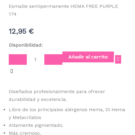
Esmalte semipermanente HEMA FREE PURPLE
174
12,95
€
Esmalte
Disponibilidad:
semipermanente
Añadir al carrito
HEMA
FREE
PURPLE
174
Diseñados profesionalmente para ofrecer
cantidad
durabilidad y excelencia.
Libre de los principales alérgenos Hema, Di Hema
y Metacrilatos
Altamente pigmentado.
Más cremoso.